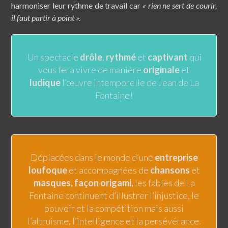
harmoniser leur rythme de travail car
« rien ne sert de courir,
il faut partir à point ».
Un spectacle
drôle
,
rythmé
et
captivant
qui
vous fera vivre de manière
originale
et
ludique
l’œuvre intemporelle de Jean de La
Fontaine!
Déplacées dans le monde d’une
entreprise
loufoque
et accompagnées de
chansons
et
masques, façon origami,
les fables de La
Fontaine continuent d’illustrer l’injustice, le
pouvoir et la compétition mais aussi
l’altruisme, l’intelligence et la persévérance.